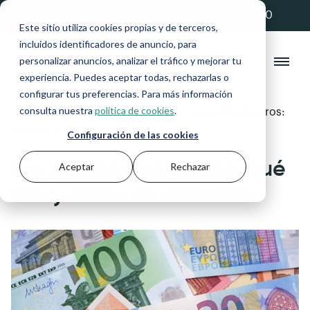
💚 20% de descuento con el código ANFIX20
Este sitio utiliza cookies propias y de terceros,
incluidos identificadores de anuncio, para
personalizar anuncios, analizar el tráfico y mejorar tu
experiencia. Puedes aceptar todas, rechazarlas o
configurar tus preferencias. Para más información
consulta nuestra
política de cookies
.
Blog
>
Autónomos y Pymes
>
Los gastos financieros:
qué son y cómo se deducen
Configuración de las cookies
Los gastos financieros: qué
Aceptar
Rechazar
son y cómo se deducen