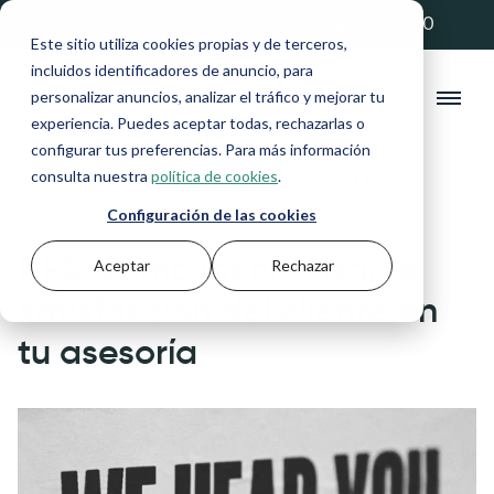
💚 20% de descuento con el código ANFIX20
Este sitio utiliza cookies propias y de terceros,
incluidos identificadores de anuncio, para
personalizar anuncios, analizar el tráfico y mejorar tu
experiencia. Puedes aceptar todas, rechazarlas o
configurar tus preferencias. Para más información
consulta nuestra
política de cookies
.
Blog
>
Asesores
>
NPS: cómo monitorizar la
satisfacción del cliente en tu asesoría
Configuración de las cookies
NPS: cómo monitorizar la
Aceptar
Rechazar
satisfacción del cliente en
tu asesoría