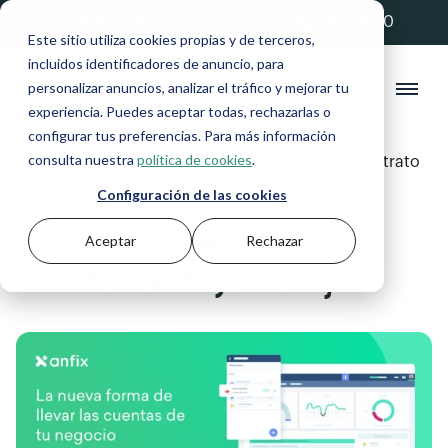
💚 20% de descuento con el código ANFIX20
Este sitio utiliza cookies propias y de terceros,
incluidos identificadores de anuncio, para
personalizar anuncios, analizar el tráfico y mejorar tu
experiencia. Puedes aceptar todas, rechazarlas o
configurar tus preferencias. Para más información
consulta nuestra
política de cookies
.
Blog
>
Autónomos y Pymes
>
¿Y si finaliza mi contrato
mientras estoy de baja?
Configuración de las cookies
¿Y si finaliza mi contrato
Aceptar
Rechazar
mientras estoy de baja?