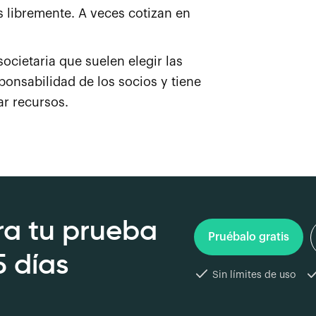
 libremente. A veces cotizan en
cietaria que suelen elegir las
ponsabilidad de los socios y tiene
ar recursos.
a tu prueba
Pruébalo gratis
5 días
Sin límites de uso