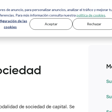
% de descuento con el código ANFIX20
ores de anuncio, para personalizar anuncios, analizar el tráfico y mejorar t
eferencias. Para más información consulta nuestra
política de cookies
.
figuración de las
Aceptar
Rechazar
ías
Precios
Producto
Recursos
cookies
ociedad
M
Su
Su
dalidad de sociedad de capital. Se