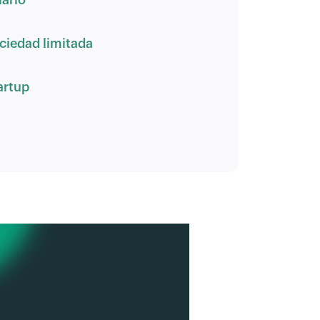
lario
ciedad limitada
artup