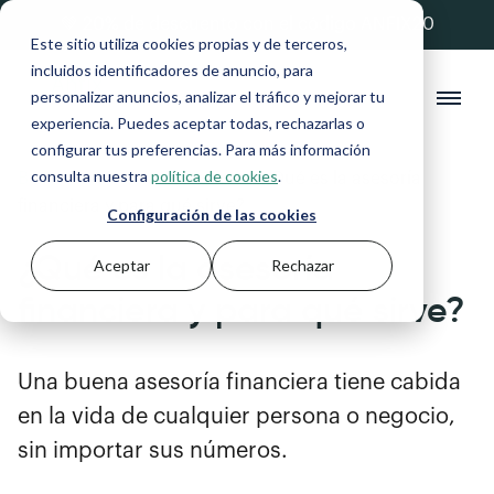
💚 20% de descuento con el código ANFIX20
Este sitio utiliza cookies propias y de terceros,
incluidos identificadores de anuncio, para
personalizar anuncios, analizar el tráfico y mejorar tu
experiencia. Puedes aceptar todas, rechazarlas o
configurar tus preferencias. Para más información
consulta nuestra
política de cookies
.
Blog
>
Autónomos y Pymes
>
¿Qué es la asesoría
financiera y para qué sirve?
Configuración de las cookies
¿Qué es la asesoría
Aceptar
Rechazar
financiera y para qué sirve?
Una buena asesoría financiera tiene cabida
en la vida de cualquier persona o negocio,
sin importar sus números.