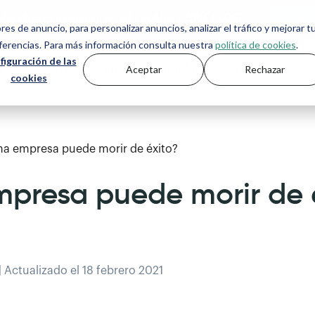
de descuento con el código ANFIX20
ores de anuncio, para personalizar anuncios, analizar el tráfico y mejorar t
eferencias. Para más información consulta nuestra
política de cookies
.
figuración de las
Aceptar
Rechazar
s
Asesorías
Precios
Producto
Recursos
cookies
na empresa puede morir de éxito?
mpresa puede morir de 
| Actualizado el 18 febrero 2021