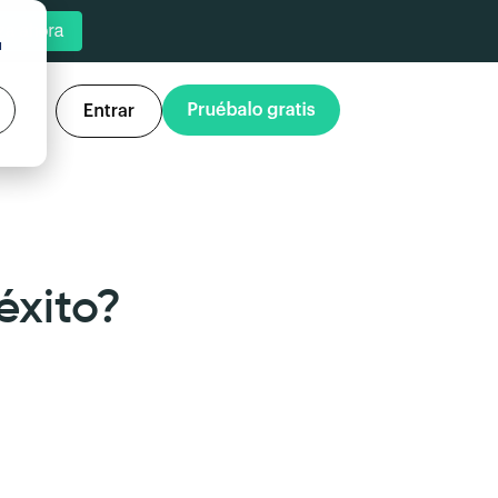
u
éxito?