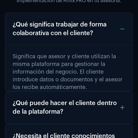
implementación de Anfix PRO en tu asesoría.
¿Qué significa trabajar de forma
colaborativa con el cliente?
Significa que asesor y cliente utilizan la
misma plataforma para gestionar la
información del negocio. El cliente
introduce datos o documentos y el asesor
los recibe automáticamente.
¿Qué puede hacer el cliente dentro
de la plataforma?
El cliente puede crear facturas, registrar
gastos, subir documentos y consultar
¿Necesita el cliente conocimientos