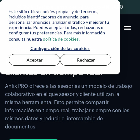
💚 20% de descuento con el código ANFIX20
Este sitio utiliza cookies propias y de terceros,
incluidos identificadores de anuncio, para
personalizar anuncios, analizar el tráfico y mejorar tu
experiencia. Puedes aceptar todas, rechazarlas o
configurar tus preferencias. Para más información
consulta nuestra
política de cookies
.
Configuración de las cookies
Área de cliente para asesorías
Portal colaborativo con
Aceptar
Rechazar
clientes en tiempo real
Anfix PRO ofrece a las asesorías un modelo de trabajo
colaborativo en el que asesor y cliente utilizan la
misma herramienta. Esto permite compartir
información en tiempo real, trabajar siempre con los
mismos datos y reducir el intercambio de
documentos.