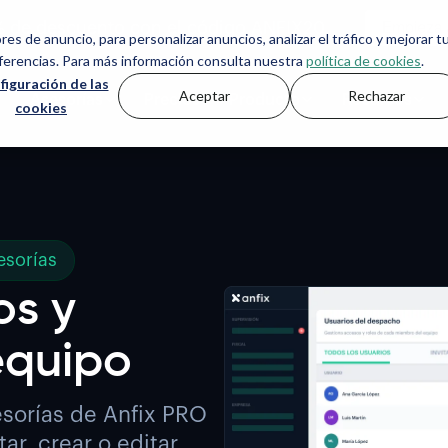
% de descuento con el código ANFIX20
ores de anuncio, para personalizar anuncios, analizar el tráfico y mejorar t
eferencias. Para más información consulta nuestra
política de cookies
.
figuración de las
Aceptar
Rechazar
s
Asesorías
Precios
Producto
Recursos
cookies
esorías
os y
equipo
esorías de Anfix PRO
ar, crear o editar