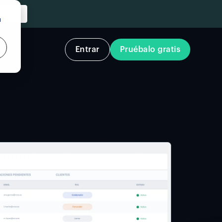
u
Entrar
Pruébalo gratis