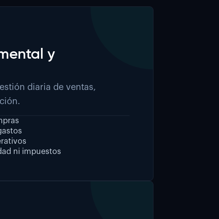
mental y
estión diaria de ventas,
ción.
mpras
gastos
rativos
idad ni impuestos