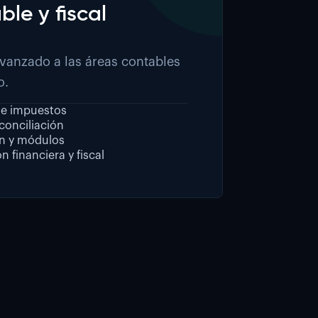
le y fiscal
avanzado a las áreas contables
o.
 e impuestos
 conciliación
ón y módulos
 financiera y fiscal