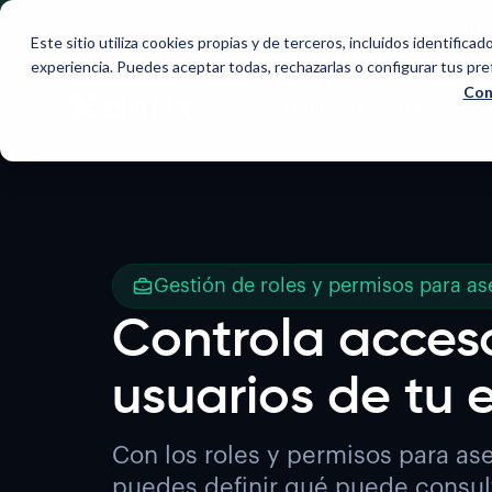
💚 20
Este sitio utiliza cookies propias y de terceros, incluidos identificad
experiencia. Puedes aceptar todas, rechazarlas o configurar tus pr
Con
Empresas
Autónomo
Gestión de roles y permisos para as
Controla acces
usuarios de tu 
Con los roles y permisos para as
puedes definir qué puede consult