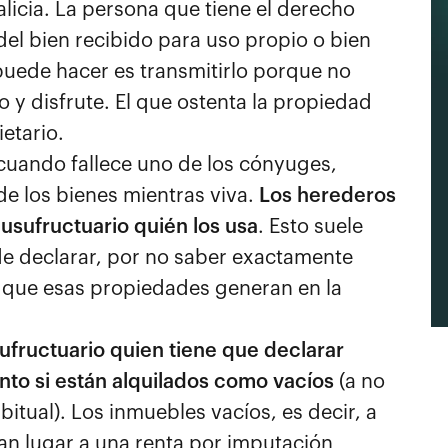
licia. La persona que tiene el derecho
 del bien recibido para uso propio o bien
puede hacer es transmitirlo porque no
so y disfrute. El que ostenta la propiedad
etario.
 cuando fallece uno de los cónyuges,
 de los bienes mientras viva.
Los herederos
l usufructuario quién los usa
. Esto suele
e declarar, por no saber exactamente
as que esas propiedades generan en la
sufructuario quien tiene que declarar
nto si están alquilados como vacíos
(a no
bitual). Los inmuebles vacíos, es decir, a
an lugar a una renta por imputación