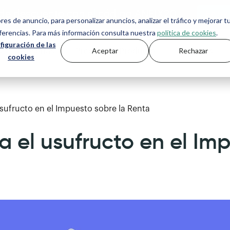
de descuento con el código ANFIX20
ores de anuncio, para personalizar anuncios, analizar el tráfico y mejorar t
eferencias. Para más información consulta nuestra
política de cookies
.
figuración de las
Aceptar
Rechazar
s
Asesorías
Precios
Producto
Recursos
cookies
sufructo en el Impuesto sobre la Renta
 el usufructo en el Imp