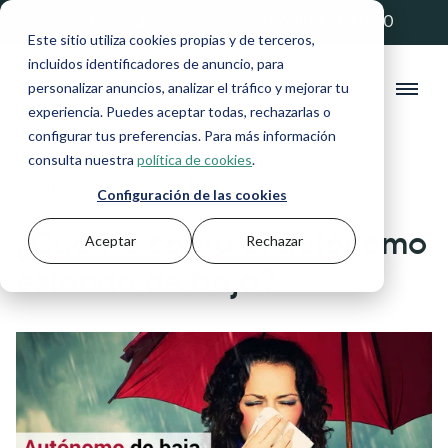
💚 20% de descuento con el código ANFIX20
Este sitio utiliza cookies propias y de terceros,
incluidos identificadores de anuncio, para
personalizar anuncios, analizar el tráfico y mejorar tu
experiencia. Puedes aceptar todas, rechazarlas o
configurar tus preferencias. Para más información
consulta nuestra
política de cookies
.
Blog
>
Gestión financiera
>
¿Cuánto cobra el
autónomo estando de baja?
Configuración de las cookies
¿Cuánto cobra el autónomo
Aceptar
Rechazar
estando de baja?