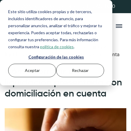
💚 20% de descuento con el código ANFIX20
Este sitio utiliza cookies propias y de terceros,
incluidos identificadores de anuncio, para
personalizar anuncios, analizar el tráfico y mejorar tu
experiencia. Puedes aceptar todas, rechazarlas o
configurar tus preferencias. Para más información
consulta nuestra
política de cookies
.
Blog
>
Gestión financiera
>
Cómo corregir una
liquidación presentada con domiciliación en cuenta
Configuración de las cookies
Cómo corregir una
Aceptar
Rechazar
liquidación presentada con
domiciliación en cuenta