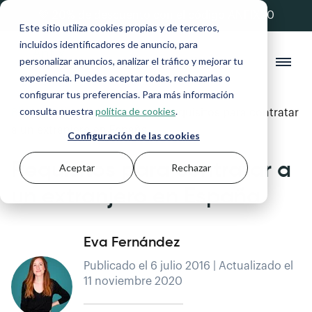
💚 20% de descuento con el código ANFIX20
Este sitio utiliza cookies propias y de terceros,
incluidos identificadores de anuncio, para
personalizar anuncios, analizar el tráfico y mejorar tu
experiencia. Puedes aceptar todas, rechazarlas o
configurar tus preferencias. Para más información
consulta nuestra
política de cookies
.
Blog
>
Autónomos y Pymes
>
Requisitos para contratar
a un extranjero en España
Configuración de las cookies
Requisitos para contratar a
Aceptar
Rechazar
un extranjero en España
Eva Fernández
Publicado el 6 julio 2016 | Actualizado el
11 noviembre 2020