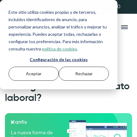
💚 20% de descuento con el código ANFIX20
Este sitio utiliza cookies propias y de terceros,
incluidos identificadores de anuncio, para
personalizar anuncios, analizar el tráfico y mejorar tu
experiencia. Puedes aceptar todas, rechazarlas o
configurar tus preferencias. Para más información
consulta nuestra
política de cookies
.
Blog
>
Autónomos y Pymes
>
¿Qué supone la
subrogación de un contrato laboral?
Configuración de las cookies
¿Qué supone la
Aceptar
Rechazar
subrogación de un contrato
laboral?