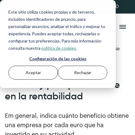
💚 20% de descuento con el código ANFIX20
Este sitio utiliza cookies propias y de terceros,
incluidos identificadores de anuncio, para
personalizar anuncios, analizar el tráfico y mejorar tu
experiencia. Puedes aceptar todas, rechazarlas o
configurar tus preferencias. Para más información
consulta nuestra
política de cookies
.
Blog
>
Gestión financiera
>
ROCE: qué es, cómo se
calcula y por qué es clave en la rentabilidad
Configuración de las cookies
ROCE: qué es, cómo se
Aceptar
Rechazar
calcula y por qué es clave
en la rentabilidad
Em general, indica cuánto beneficio obtiene
una empresa por cada euro que ha
invertido en su actividad.