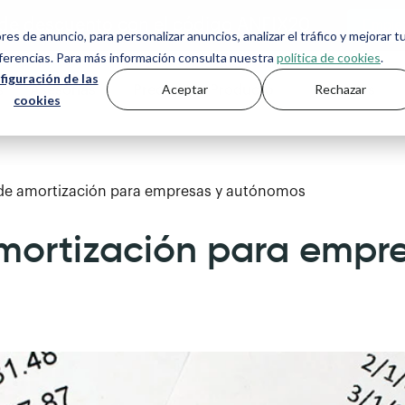
de descuento con el código ANFIX20
ores de anuncio, para personalizar anuncios, analizar el tráfico y mejorar t
eferencias. Para más información consulta nuestra
política de cookies
.
figuración de las
Aceptar
Rechazar
s
Asesorías
Precios
Producto
Recursos
cookies
 de amortización para empresas y autónomos
mortización para empre