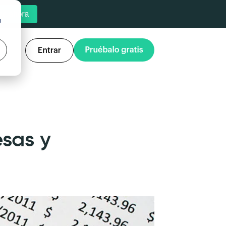
u
sas y