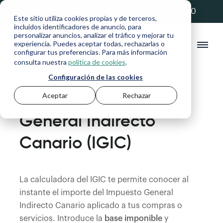
💚 20% de descuento con el código ANFIX20
Este sitio utiliza cookies propias y de terceros,
incluidos identificadores de anuncio, para
personalizar anuncios, analizar el tráfico y mejorar tu
experiencia. Puedes aceptar todas, rechazarlas o
configurar tus preferencias. Para más información
consulta nuestra
política de cookies
.
Configuración de las cookies
Calcula del Impuesto
Aceptar
Rechazar
General Indirecto
Canario (IGIC)
La calculadora del IGIC te permite conocer al
instante el importe del Impuesto General
Indirecto Canario aplicado a tus compras o
servicios. Introduce la
base imponible
y