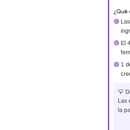
¿Qué 
Las
ing
El 
fem
1 d
cre
💡 D
Las 
la p