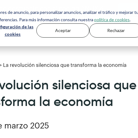
de descuento con el código ANFIX20
ores de anuncio, para personalizar anuncios, analizar el tráfico y mejorar t
eferencias. Para más información consulta nuestra
política de cookies
.
figuración de las
Aceptar
Rechazar
s
Asesorías
Precios
Producto
Recursos
cookies
>
La revolución silenciosa que transforma la economía
evolución silenciosa que
sforma la economía
de marzo 2025