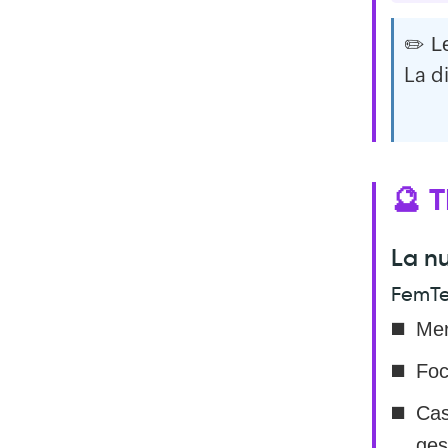
✏️ L
La d
🔮 
La n
FemTe
Mer
Foc
Cas
ges