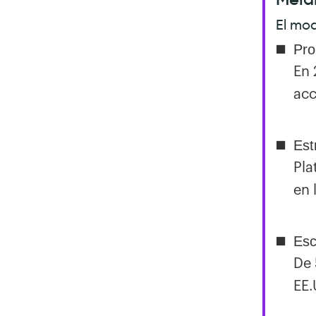
El mo
Pro
En 
acc
Est
Pla
en 
Esc
De 
EE.