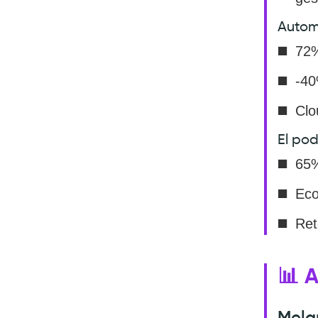
Autom
72%
-40
Clo
El pod
65%
Eco
Ret
📊 
Melan