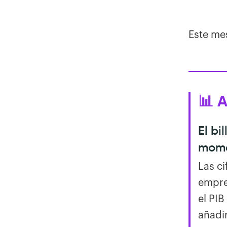
Este mes
📊 
El bi
mom
Las c
empre
el PIB
añadi