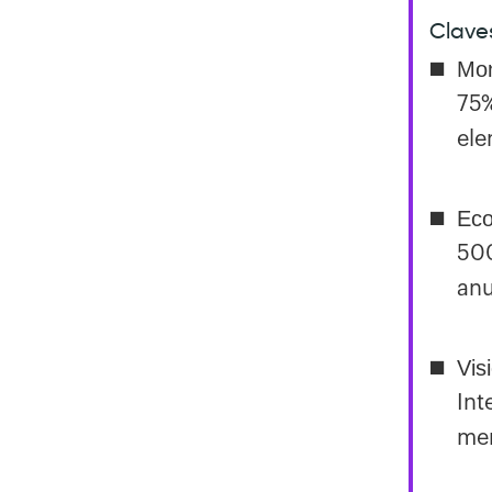
Claves
Mon
75%
ele
Eco
500
anu
Vis
Int
mer