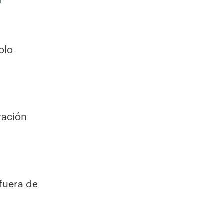
olo
ración
fuera de