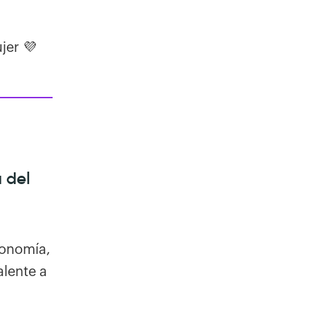
jer 💜
a del
conomía,
alente a