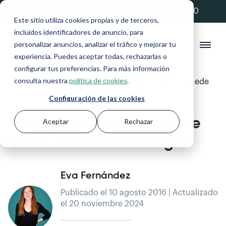
💚 20% de descuento con el código ANFIX20
Este sitio utiliza cookies propias y de terceros,
incluidos identificadores de anuncio, para
personalizar anuncios, analizar el tráfico y mejorar tu
experiencia. Puedes aceptar todas, rechazarlas o
configurar tus preferencias. Para más información
consulta nuestra
política de cookies
.
Blog
>
Gestión financiera
>
7 preguntas que te puede
hacer un business angel
Configuración de las cookies
7 preguntas que te puede
Aceptar
Rechazar
hacer un business angel
Eva Fernández
Publicado el 10 agosto 2016 | Actualizado
el 20 noviembre 2024