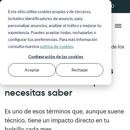
💚 20% de descuento con el código ANFIX20
Este sitio utiliza cookies propias y de terceros,
incluidos identificadores de anuncio, para
personalizar anuncios, analizar el tráfico y mejorar tu
experiencia. Puedes aceptar todas, rechazarlas o
configurar tus preferencias. Para más información
consulta nuestra
política de cookies
.
Blog
>
Autónomos y Pymes
>
Base de cotización de los
autónomos: todo lo que necesitas saber
Configuración de las cookies
Base de cotización de los
Aceptar
Rechazar
autónomos: todo lo que
necesitas saber
Es uno de esos términos que, aunque suene
técnico, tiene un impacto directo en tu
bolsillo cada mes.