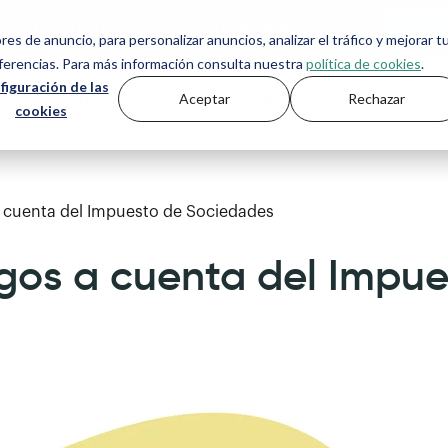
de descuento con el código ANFIX20
ores de anuncio, para personalizar anuncios, analizar el tráfico y mejorar t
eferencias. Para más información consulta nuestra
política de cookies
.
figuración de las
Aceptar
Rechazar
s
Asesorías
Precios
Producto
Recursos
cookies
 cuenta del Impuesto de Sociedades
gos a cuenta del Impue