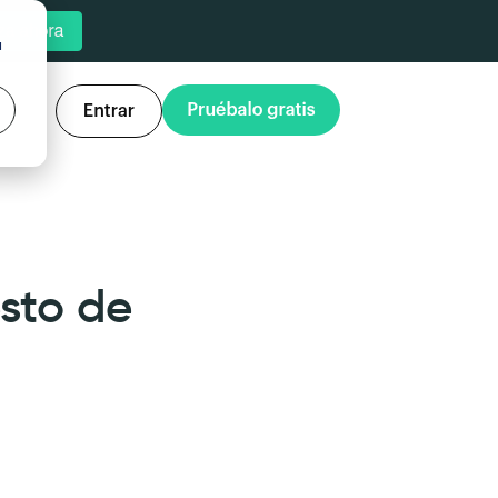
u
sto de