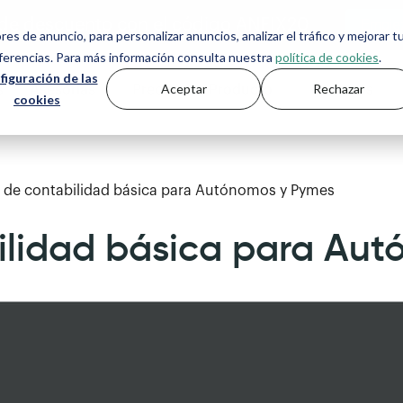
de descuento con el código ANFIX20
ores de anuncio, para personalizar anuncios, analizar el tráfico y mejorar t
eferencias. Para más información consulta nuestra
política de cookies
.
figuración de las
Aceptar
Rechazar
s
Asesorías
Precios
Producto
Recursos
cookies
 de contabilidad básica para Autónomos y Pymes
ilidad básica para Au