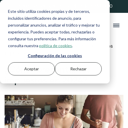
💚 20% de descuento con el código ANFIX20
Este sitio utiliza cookies propias y de terceros,
incluidos identificadores de anuncio, para
personalizar anuncios, analizar el tráfico y mejorar tu
experiencia. Puedes aceptar todas, rechazarlas o
configurar tus preferencias. Para más información
consulta nuestra
política de cookies
.
Blog
>
Autónomos y Pymes
>
¿Cómo presentar los
impuestos en 2024?
Configuración de las cookies
¿Cómo presentar los
Aceptar
Rechazar
impuestos en 2024?