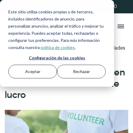
💚 20% de descuento con el código ANFIX20
Este sitio utiliza cookies propias y de terceros,
incluidos identificadores de anuncio, para
personalizar anuncios, analizar el tráfico y mejorar tu
experiencia. Puedes aceptar todas, rechazarlas o
configurar tus preferencias. Para más información
consulta nuestra
política de cookies
.
Blog
>
Autónomos y Pymes
>
Impuesto de sociedades
en asociaciones sin ánimo de lucro
Configuración de las cookies
Impuesto de sociedades en
Aceptar
Rechazar
asociaciones sin ánimo de
lucro