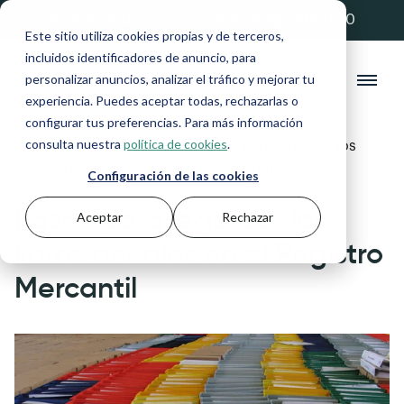
💚 20% de descuento con el código ANFIX20
Este sitio utiliza cookies propias y de terceros,
incluidos identificadores de anuncio, para
personalizar anuncios, analizar el tráfico y mejorar tu
experiencia. Puedes aceptar todas, rechazarlas o
configurar tus preferencias. Para más información
consulta nuestra
política de cookies
.
Blog
>
Gestión financiera
>
Pasos para legalizar los
libros anuales en el Registro Mercantil
Configuración de las cookies
Pasos para legalizar los
Aceptar
Rechazar
libros anuales en el Registro
Mercantil