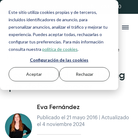
💚 20% de descuento con el código ANFIX20
Este sitio utiliza cookies propias y de terceros,
incluidos identificadores de anuncio, para
personalizar anuncios, analizar el tráfico y mejorar tu
experiencia. Puedes aceptar todas, rechazarlas o
configurar tus preferencias. Para más información
consulta nuestra
política de cookies
.
Blog
>
Asesores
>
3 conceptos del marketing que
debes conocer
Configuración de las cookies
3 conceptos del marketing
Aceptar
Rechazar
que debes conocer
Eva Fernández
Publicado el 21 mayo 2016 | Actualizado
el 4 noviembre 2024