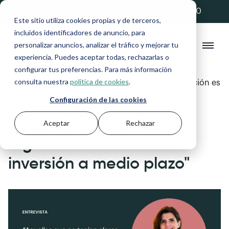
💚 20% de descuento con el código ANFIX20
Este sitio utiliza cookies propias y de terceros,
incluidos identificadores de anuncio, para
personalizar anuncios, analizar el tráfico y mejorar tu
experiencia. Puedes aceptar todas, rechazarlas o
configurar tus preferencias. Para más información
consulta nuestra
política de cookies
.
Blog
>
Asesores
>
Susana Navarro: "La digitalización es
una inversión a medio plazo"
Configuración de las cookies
Susana Navarro: "La
Aceptar
Rechazar
digitalización es una
inversión a medio plazo"