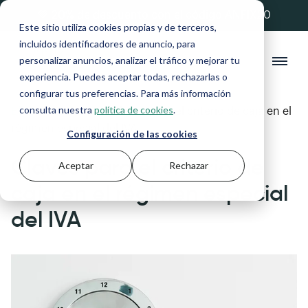
💚 20% de descuento con el código ANFIX20
Este sitio utiliza cookies propias y de terceros,
incluidos identificadores de anuncio, para
personalizar anuncios, analizar el tráfico y mejorar tu
experiencia. Puedes aceptar todas, rechazarlas o
configurar tus preferencias. Para más información
consulta nuestra
política de cookies
.
Blog
>
Impuestos
>
Claves para el criterio de caja en el
régimen especial del IVA
Configuración de las cookies
Claves para el criterio de
Aceptar
Rechazar
caja en el régimen especial
del IVA