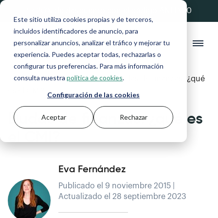
💚 20% de descuento con el código ANFIX20
Este sitio utiliza cookies propias y de terceros,
incluidos identificadores de anuncio, para
personalizar anuncios, analizar el tráfico y mejorar tu
experiencia. Puedes aceptar todas, rechazarlas o
configurar tus preferencias. Para más información
consulta nuestra
política de cookies
.
Blog
>
Autónomos y Pymes
>
Dudas de finanzas: ¿qué
es el CMI?
Configuración de las cookies
Dudas de finanzas: ¿qué es
Aceptar
Rechazar
el CMI?
Eva Fernández
Publicado el 9 noviembre 2015 |
Actualizado el 28 septiembre 2023