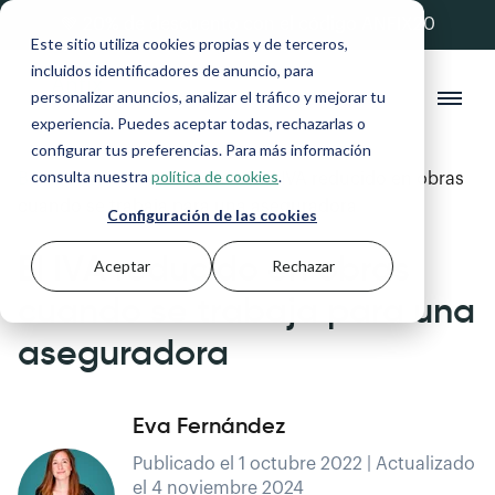
💚 20% de descuento con el código ANFIX20
Este sitio utiliza cookies propias y de terceros,
incluidos identificadores de anuncio, para
personalizar anuncios, analizar el tráfico y mejorar tu
experiencia. Puedes aceptar todas, rechazarlas o
configurar tus preferencias. Para más información
consulta nuestra
política de cookies
.
Blog
>
Autónomos y Pymes
>
El IVA reducido en obras
cuando se trabaja para una aseguradora
Configuración de las cookies
El IVA reducido en obras
Aceptar
Rechazar
cuando se trabaja para una
aseguradora
Eva Fernández
Publicado el 1 octubre 2022 | Actualizado
el 4 noviembre 2024