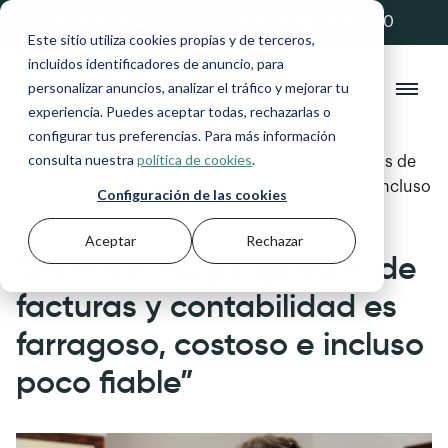
💚 20% de descuento con el código ANFIX20
Este sitio utiliza cookies propias y de terceros,
incluidos identificadores de anuncio, para
personalizar anuncios, analizar el tráfico y mejorar tu
experiencia. Puedes aceptar todas, rechazarlas o
configurar tus preferencias. Para más información
consulta nuestra
política de cookies
.
Blog
>
Novedades Anfix
>
“Asesoría sin programas de
facturas y contabilidad es farragoso, costoso e incluso
Configuración de las cookies
poco fiable”
Aceptar
Rechazar
“Asesoría sin programas de
facturas y contabilidad es
farragoso, costoso e incluso
poco fiable”