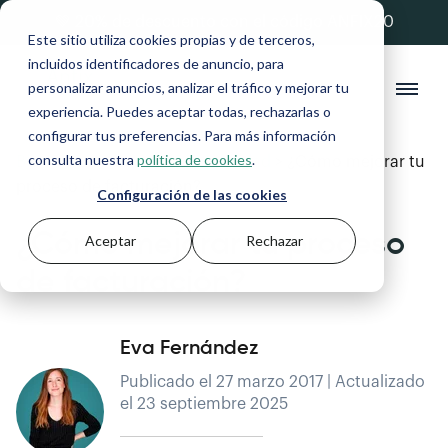
💚 20% de descuento con el código ANFIX20
Este sitio utiliza cookies propias y de terceros,
incluidos identificadores de anuncio, para
personalizar anuncios, analizar el tráfico y mejorar tu
experiencia. Puedes aceptar todas, rechazarlas o
configurar tus preferencias. Para más información
consulta nuestra
política de cookies
.
Blog
>
Facturación y Contabilidad
>
¿Cómo mejorar tu
proceso de facturación?
Configuración de las cookies
¿Cómo mejorar tu proceso
Aceptar
Rechazar
de facturación?
Eva Fernández
Publicado el 27 marzo 2017 | Actualizado
el 23 septiembre 2025