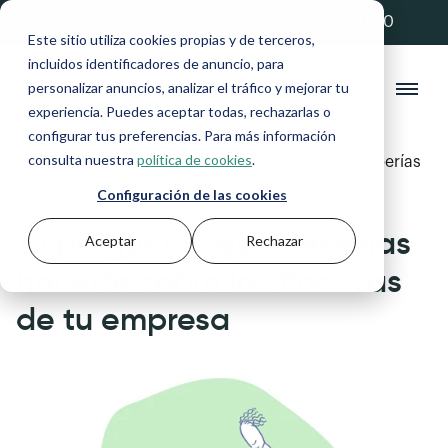
💚 20% de descuento con el código ANFIX20
Este sitio utiliza cookies propias y de terceros,
incluidos identificadores de anuncio, para
personalizar anuncios, analizar el tráfico y mejorar tu
experiencia. Puedes aceptar todas, rechazarlas o
configurar tus preferencias. Para más información
consulta nuestra
política de cookies
.
Blog
>
Gestión financiera
>
10 preguntas que deberías
hacerte sobre las finanzas de tu empresa
Configuración de las cookies
10 preguntas que deberías
Aceptar
Rechazar
hacerte sobre las finanzas
de tu empresa