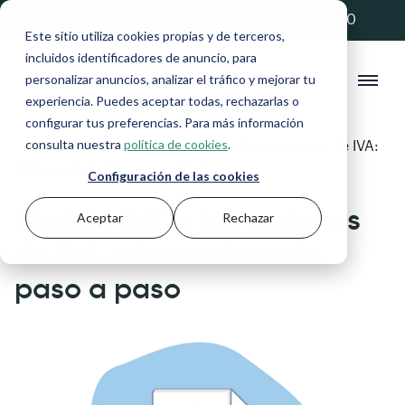
💚 20% de descuento con el código ANFIX20
Este sitio utiliza cookies propias y de terceros,
incluidos identificadores de anuncio, para
personalizar anuncios, analizar el tráfico y mejorar tu
experiencia. Puedes aceptar todas, rechazarlas o
configurar tus preferencias. Para más información
consulta nuestra
política de cookies
.
Blog
>
Impuestos
>
Modelo 340 y los registros de IVA:
cómo rellenarlo paso a paso
Configuración de las cookies
Modelo 340 y los registros
Aceptar
Rechazar
de IVA: cómo rellenarlo
paso a paso